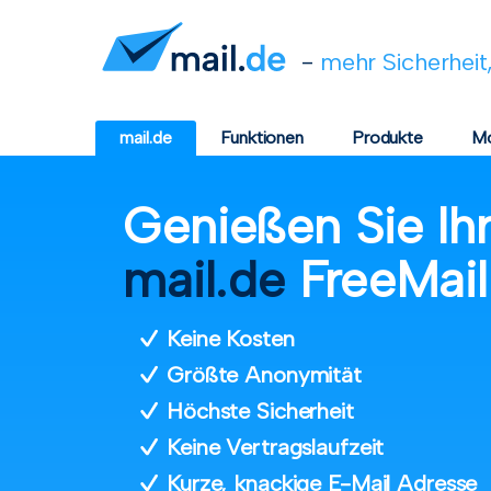
-
mehr Sicherheit,
mail.de
Funktionen
Produkte
Mo
Genießen Sie Ihre
mail.de
FreeMail
Keine Kosten
Größte Anonymität
Höchste Sicherheit
Keine Vertragslaufzeit
Kurze, knackige E-Mail Adresse