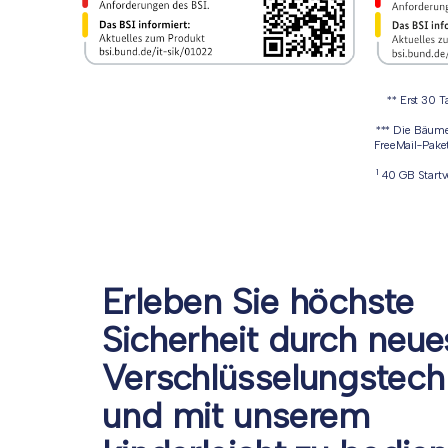
** Erst 30 T
*** Die Bäume 
FreeMail-Pake
1
40 GB Startvo
Erleben Sie höchste
Sicherheit durch neue
Verschlüsselungstech
und mit unserem