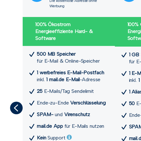
Die kostenlose Adresse ohne
Werbung
100% Ökostrom
100% 
Energieeffiziente Hard- &
Energ
Software
Softw
500 MB Speicher
1 GB 
für E-Mail & Online-Speicher
für E
1 werbefreies E-Mail-Postfach
1 E-M
inkl.
1 mail.de E-Mail
-Adresse
inkl.
1
25
E-Mails/Tag Sendelimit
1 Alia
Ende-zu-Ende
Verschlüsselung
50
E-
SPAM-
und
Viren­schutz
Ende
mail.de App
für E-Mails nutzen
SPA
Kein
Support
mail.