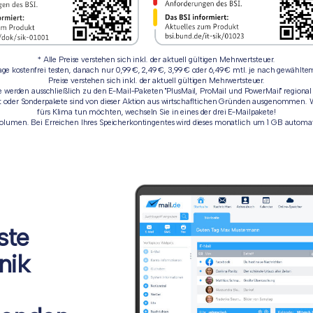
* Alle Preise verstehen sich inkl. der aktuell gültigen Mehrwertsteuer.
age kostenfrei testen, danach nur 0,99 €, 2,49 €, 3,99 € oder 6,49 € mtl. je nach gewählte
Preise verstehen sich inkl. der aktuell gültigen Mehrwertsteuer.
werden ausschließlich zu den E-Mail-Paketen "PlusMail, ProMail und PowerMail" regional
t oder Sonderpakete sind von dieser Aktion aus wirtschafltichen Gründen ausgenommen. 
fürs Klima tun möchten, wechseln Sie in eines der drei E-Mailpakete!
lumen. Bei Erreichen Ihres Speicherkontingentes wird dieses monatlich um 1 GB automati
ste
nik