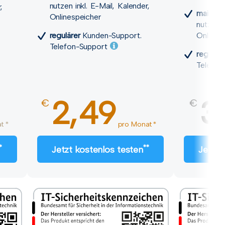
nutzen inkl. E-Mail, Kalender,
,
mail.de
Onlinespeicher
nutzen i
regulärer
Kunden-Support.
Onlines
Telefon-Support
reguläre
Telefon
2,49
3
€
€
t *
pro Monat *
*
**
Jetzt kostenlos testen
Jetzt 