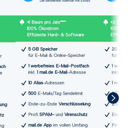
Die werbefreie Adresse mit Extras
Meh
höh
+1 Baum pro Jahr***
+2 Bäume
100% Ökostrom
100% Ök
Effiziente Hard- & Software
Effizien
5 GB Speicher
20 GB S
für E-Mail & Online-Speicher
für E-Ma
r
1 werbefreies E-Mail-Postfach
1 werbe
ach
inkl.
1 mail.de E-Mail
-Adresse
inkl.
1 ma
e
10 Alias
-Adressen
1 mail.d
500
E-Mails/Tag Sendelimit
20 Alias
Ende-zu-Ende
Verschlüsselung
2.500
E-
lung
Profi
SPAM-
und
Viren­schutz
Ende-z
utz
mail.de App
im vollen Umfang
Profi
S
ng