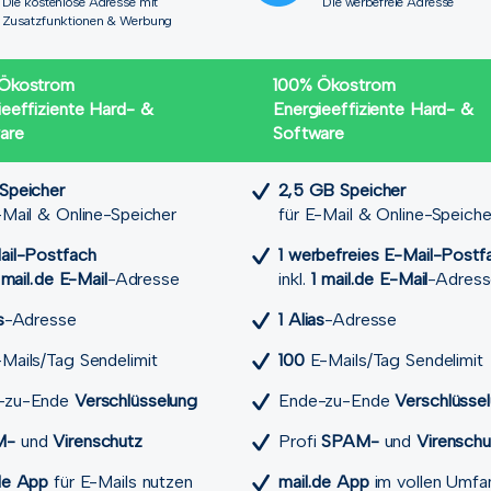
Die kostenlose Adresse mit
Die werbefreie Adresse
Zusatzfunktionen & Werbung
Ökostrom
100% Ökostrom
ieeffiziente Hard- &
Energieeffiziente Hard- &
are
Software
Speicher
2,5 GB Speicher
-Mail & Online-Speicher
für E-Mail & Online-Speiche
ail-Postfach
1 werbefreies E-Mail-Postf
 mail.de E-Mail
-Adresse
inkl.
1 mail.de E-Mail
-Adress
s
-Adresse
1 Alias
-Adresse
Mails/Tag Sendelimit
100
E-Mails/Tag Sendelimit
-zu-Ende
Verschlüsselung
Ende-zu-Ende
Verschlüsse
M-
und
Viren­schutz
Profi
SPAM-
und
Viren­sch
de App
für E-Mails nutzen
mail.de App
im vollen Umfa