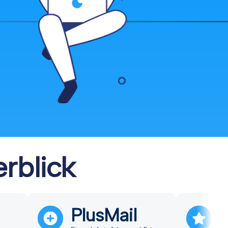
rblick
PlusMail
P