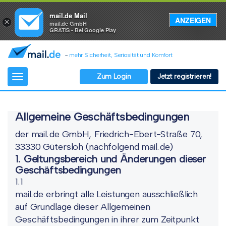
mail.de Mail
ANZEIGEN
×
mail.de GmbH
GRATIS - Bei Google Play
-
mehr Sicherheit, Seriosität und Komfort
Zum Login
Jetzt registrieren!
Toggle
navigation
Allgemeine Geschäftsbedingungen
der mail.de GmbH, Friedrich-Ebert-Straße 70,
33330 Gütersloh (nachfolgend mail.de)
1. Geltungsbereich und Änderungen dieser
Geschäftsbedingungen
1.1
mail.de erbringt alle Leistungen ausschließlich
auf Grundlage dieser Allgemeinen
Geschäftsbedingungen in ihrer zum Zeitpunkt