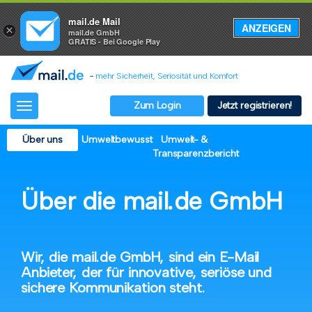
mail.de Mail
ANZEIGEN
×
mail.de GmbH
GRATIS - Bei Google Play
-
mehr Sicherheit, Seriosität und Komfort
Zum Login
Jetzt registrieren!
Toggle
navigation
Über uns
Umweltbewusst
Umwelt- &
Transparenzbericht
Über die mail.de GmbH
Wir, die mail.de GmbH, sind ein E-Mail
Anbieter, der für innovative, seriöse und
sichere Kommunikation steht.