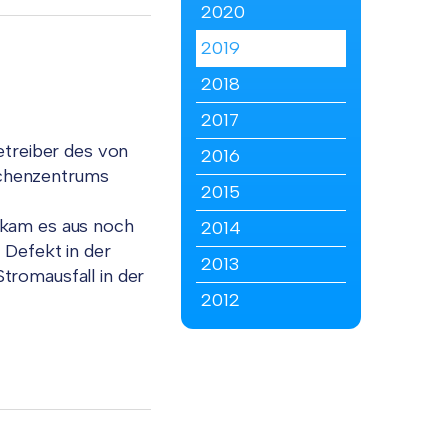
2020
2019
2018
2017
etreiber des von
2016
chenzentrums
2015
 kam es aus noch
2014
 Defekt in der
2013
tromausfall in der
2012