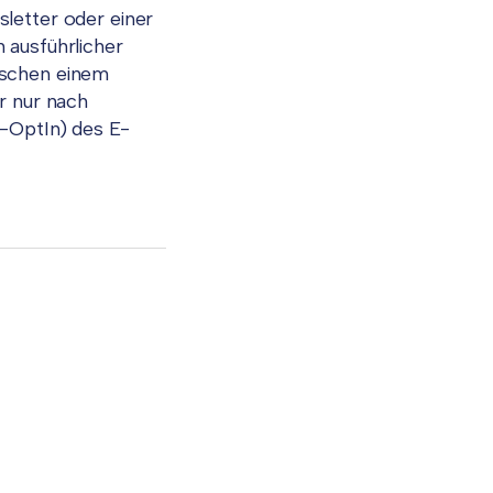
letter oder einer
 ausführlicher
ischen einem
r nur nach
e-OptIn) des E-