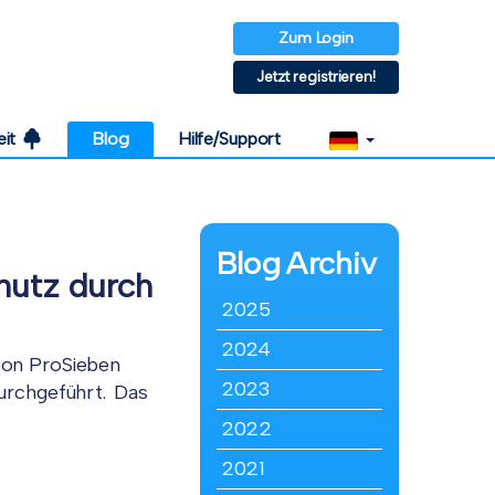
Zum Login
Jetzt registrieren!
eit
Blog
Hilfe/Support
Blog
Archiv
hutz durch
2025
2024
von ProSieben
2023
urchgeführt. Das
2022
2021