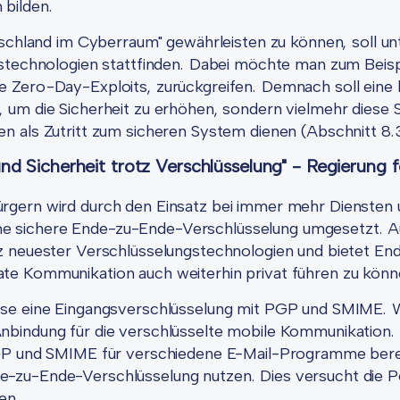
 bilden.
utschland im Cyberraum" gewährleisten zu können, soll u
gstechnologien stattfinden. Dabei möchte man zum Beisp
e Zero-Day-Exploits, zurückgreifen. Demnach soll eine
 um die Sicherheit zu erhöhen, sondern vielmehr diese 
n als Zutritt zum sicheren System dienen (Abschnitt 8.3
nd Sicherheit trotz Verschlüsselung" - Regierung 
rgern wird durch den Einsatz bei immer mehr Diensten 
e sichere Ende-zu-Ende-Verschlüsselung umgesetzt. A
tz neuester Verschlüsselungstechnologien und bietet En
te Kommunikation auch weiterhin privat führen zu könn
ise eine Eingangsverschlüsselung mit PGP und SMIME. 
nbindung für die verschlüsselte mobile Kommunikation. 
PGP und SMIME für verschiedene E-Mail-Programme bere
-zu-Ende-Verschlüsselung nutzen. Dies versucht die Pol
en.