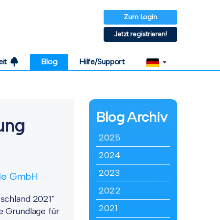
Zum Login
Jetzt registrieren!
eit
Blog
Hilfe/Support
Blog
Archiv
rung
2025
2024
2023
l.de GmbH
2022
tschland 2021"
2021
e Grundlage für