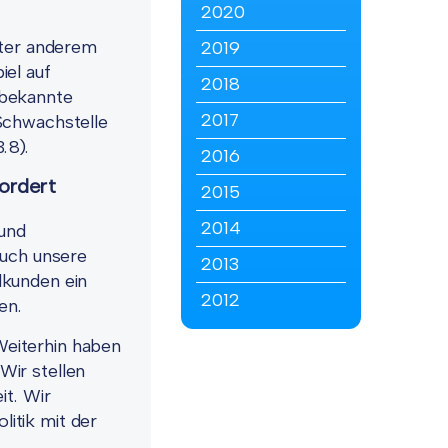
2020
nter anderem
2019
iel auf
2018
 bekannte
2017
Schwachstelle
.8).
2016
fordert
2015
2014
und
uch unsere
2013
dkunden ein
2012
en.
Weiterhin haben
Wir stellen
it. Wir
itik mit der