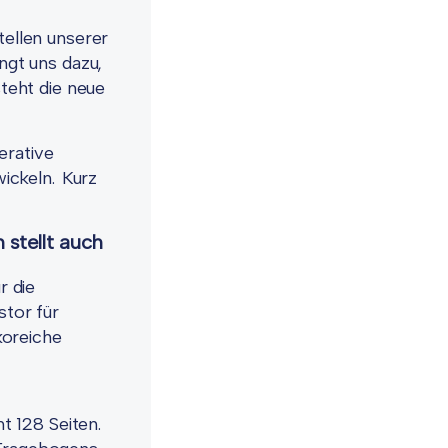
ellen unserer
ingt uns dazu,
teht die neue
erative
ickeln. Kurz
stellt auch
r die
stor für
koreiche
t 128 Seiten.