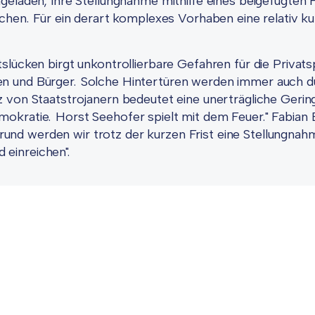
ngeladen, ihre Stellungnahme mithilfe eines beigefügten
ichen. Für ein derart komplexes Vorhaben eine relativ k
slücken birgt unkontrollierbare Gefahren für die Privat
en und Bürger. Solche Hintertüren werden immer auch d
z von Staatstrojanern bedeutet eine unerträgliche Geri
mokratie. Horst Seehofer spielt mit dem Feuer." Fabian
nd werden wir trotz der kurzen Frist eine Stellungnah
einreichen".