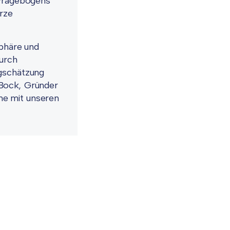
 Fragebogens
urze
sphäre und
urch
ngschätzung
 Bock, Gründer
me mit unseren