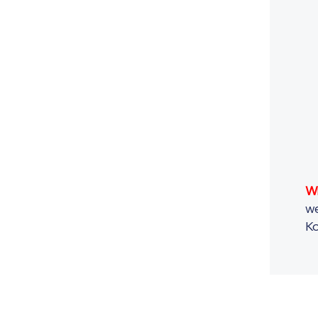
Wi
we
Ko