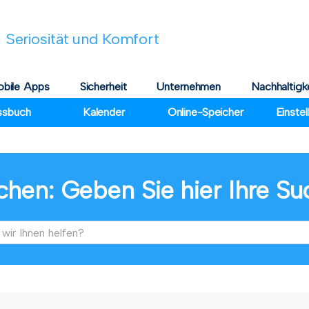
 Seriosität und Komfort
bile Apps
Sicherheit
Unternehmen
Nachhaltigk
ssbuch
Kalender
Online-Speicher
Einste
chen: Geben Sie hier Ihre Su