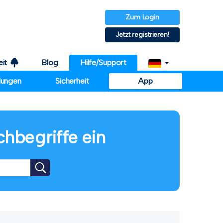
Zum Login
Jetzt registrieren!
eit
Blog
Hilfe/Support
llungen
Sicherheit
App
chbegriffe ein