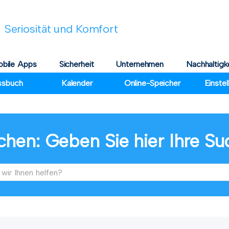
 Seriosität und Komfort
bile Apps
Sicherheit
Unternehmen
Nachhaltigk
ssbuch
Kalender
Online-Speicher
Einste
chen: Geben Sie hier Ihre Su