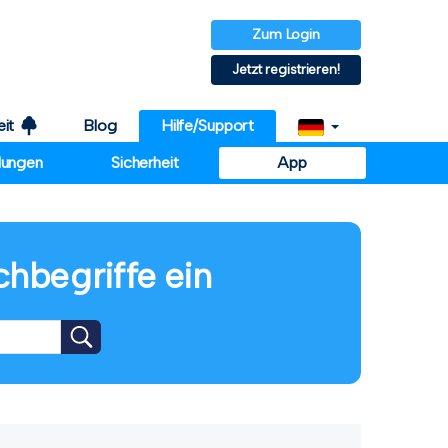
Zum Login
Jetzt registrieren!
eit
Blog
Hilfe/Support
llungen
Sicherheit
App
chbegriffe ein