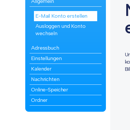
Allgemein
E-Mail Konto erstellen
Ausloggen und Konto
wechseln
Adressbuch
Um
Einstellungen
ko
Kalender
Bi
Nachrichten
Online-Speicher
Ordner