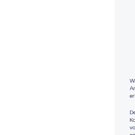
Wä
An
er
De
Ko
vo