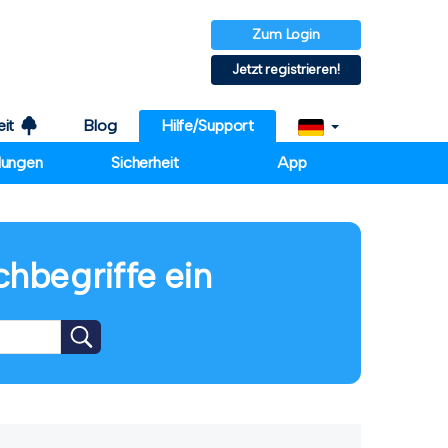
Zum Login
Jetzt registrieren!
eit
Blog
Hilfe/Support
llungen
Sicherheit
App
chbegriffe ein