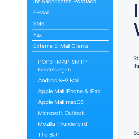
Ihr Nachrichten Postfach
E-Mail
SMS
Fax
Externe E-Mail Clients
St
POP3-IMAP-SMTP
Ih
Einstellungen
Android K-9 Mail
Apple Mail iPhone & iPad
Apple Mail macOS
Microsoft Outlook
Mozilla Thunderbird
So
The Bat!