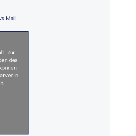
s Mail:
lt. Zur
aden des
 können
erver in
n.