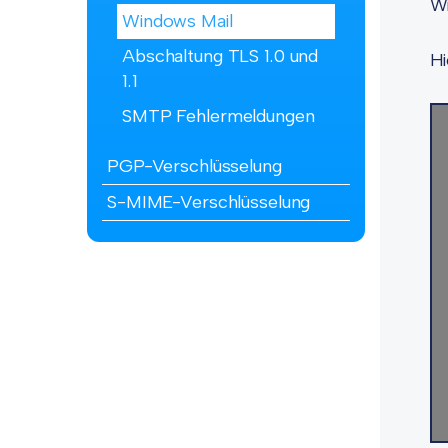
Wi
Windows Mail
Abschaltung TLS 1.0 und
Hi
1.1
SMTP Fehlermeldungen
PGP-Verschlüsselung
S-MIME-Verschlüsselung