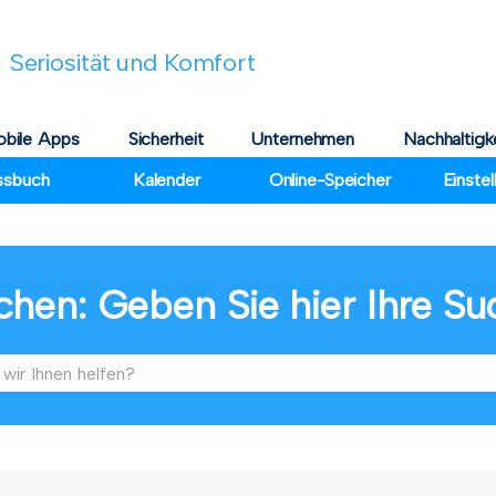
 Seriosität und Komfort
bile Apps
Sicherheit
Unternehmen
Nachhaltigk
ssbuch
Kalender
Online-Speicher
Einste
chen: Geben Sie hier Ihre Su